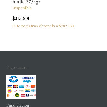
malla 37,9 gr
Disponible
$
313.500
Si te registras obtenelo a
$
282.150
Pago seguro
Financiación