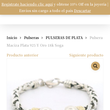
Skip
Registrate haciendo clic aquí
y obtene 10% Off en la joyería |
Menu
to
Envíos sin cargo a todo el país
Descartar
Carrito
search
account
Close
Cart
main
content
Inicio
Pulseras
PULSERAS DE PLATA
Pulsera
Maciza Plata 925 Y Oro 18k Soga
Producto anterior
Siguiente producto