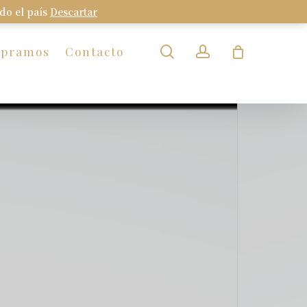
odo el país
Descartar
Close
Cart
search
account
mpramos
Contacto