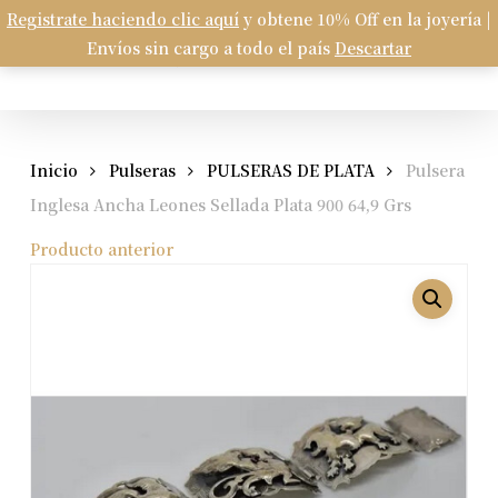
Skip
Registrate haciendo clic aquí
y obtene 10% Off en la joyería |
Menu
to
Envíos sin cargo a todo el país
Descartar
Carrito
search
account
Close
Cart
main
content
Inicio
Pulseras
PULSERAS DE PLATA
Pulsera
Inglesa Ancha Leones Sellada Plata 900 64,9 Grs
Producto anterior