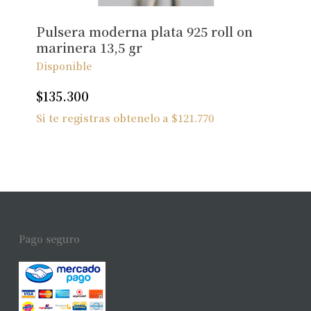
Pulsera moderna plata 925 roll on
marinera 13,5 gr
Disponible
$
135.300
Si te registras obtenelo a
$
121.770
Pago seguro