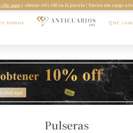
 clic aquí
y obtene 10% Off en la joyería | Envíos sin cargo a t
Carrito
es somos
Qué co
Pulseras