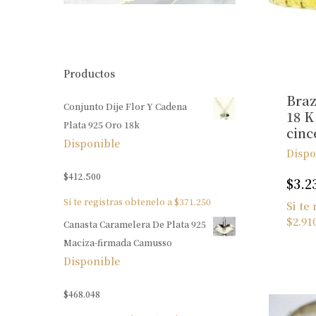
Productos
Braz
Conjunto Dije Flor Y Cadena
18 K
Plata 925 Oro 18k
cinc
Disponible
Dispo
$
412.500
$
3.2
Si te registras obtenelo a
$
371.250
Si te
$
2.91
Canasta Caramelera De Plata 925
Maciza-firmada Camusso
Disponible
$
468.048