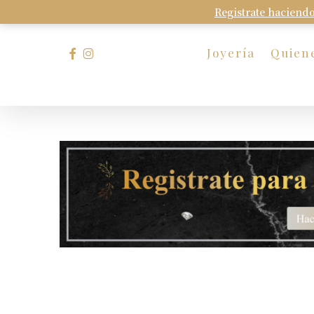
Skip
Registrate haciendo
to
main
facebook
instagram
Joyería
Quien
content
Presione Enter para buscar o Esc para cerrar