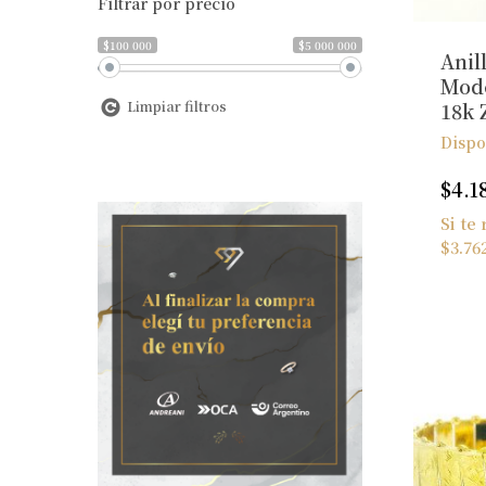
Filtrar por precio
$100 000
$5 000 000
Anil
Mod
Limpiar filtros
18k 
Dispo
$
4.1
Si te
$
3.76