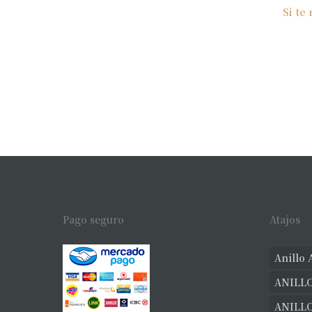
Si te
Pago seguro
Atajos
Anillo 
ANILLO
ANILL