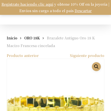
Skip
Registrate haciendo clic aquí
y obtene 10% Off en la joyería |
Menu
to
Envíos sin cargo a todo el país
Descartar
Carrito
search
account
Close
Cart
main
content
Inicio
ORO 18K
Brazalete Antiguo Oro 18 K
Macizo Francesa cincelada
Producto anterior
Siguiente producto