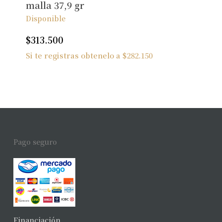
malla 37,9 gr
Disponible
$
313.500
Si te registras obtenelo a
$
282.150
Pago seguro
Financiación