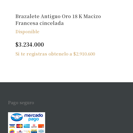
Brazalete Antiguo Oro 18 K Macizo
Francesa cincelada
Disponible
$
3.234.000
Si te registras obtenelo a
$
2.910.600
Pago seguro