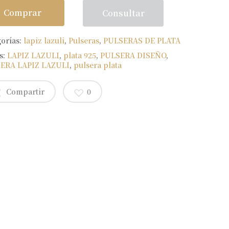
Comprar
Consultar
gorías:
lapiz lazuli
,
Pulseras
,
PULSERAS DE PLATA
s:
LAPIZ LAZULI
,
plata 925
,
PULSERA DISEÑO
,
ERA LAPIZ LAZULI
,
pulsera plata
Compartir
0