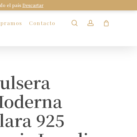
odo el país
Descartar
Close
Cart
search
account
mpramos
Contacto
ulsera
oderna
lara 925