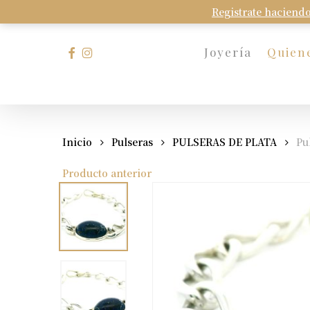
Skip
Registrate haciendo
to
main
facebook
instagram
Joyería
Quien
content
Presione Enter para buscar o Esc para cerrar
Inicio
Pulseras
PULSERAS DE PLATA
Pu
Producto anterior