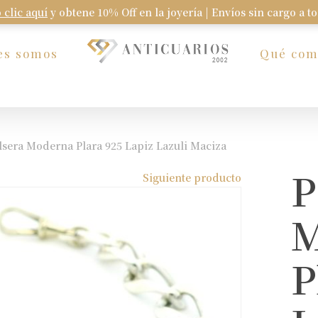
 clic aquí
y obtene 10% Off en la joyería | Envíos sin cargo a t
Carrito
es somos
Qué co
lsera Moderna Plara 925 Lapiz Lazuli Maciza
P
Siguiente producto
M
P