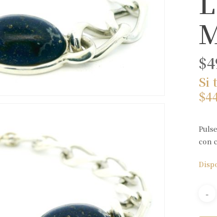
L
M
$
4
Si 
$
4
Pulse
con c
Disp