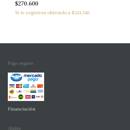
$
270.600
Si te registras obtenelo a
$
243.540
Pago seguro
Financiación
Atajos