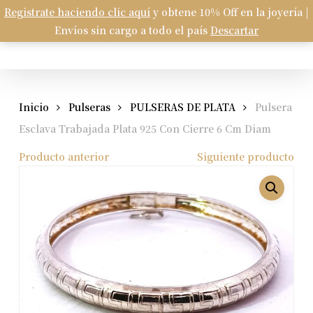
Skip
Registrate haciendo clic aquí
y obtene 10% Off en la joyería |
Menu
to
Envíos sin cargo a todo el país
Descartar
Carrito
search
account
Close
Cart
main
content
Inicio
Pulseras
PULSERAS DE PLATA
Pulsera
Esclava Trabajada Plata 925 Con Cierre 6 Cm Diam
Producto anterior
Siguiente producto