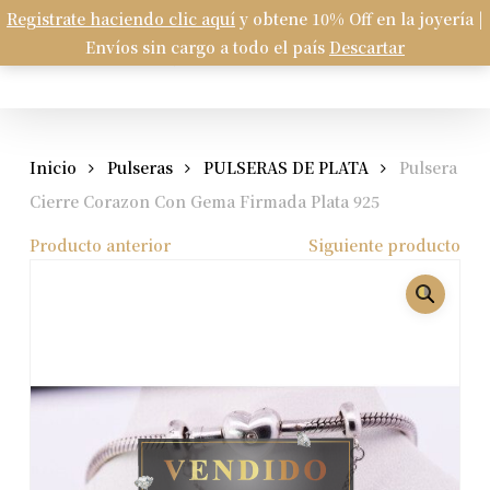
Skip
Registrate haciendo clic aquí
y obtene 10% Off en la joyería |
Menu
to
Envíos sin cargo a todo el país
Descartar
Carrito
search
account
Close
Cart
main
content
Inicio
Pulseras
PULSERAS DE PLATA
Pulsera
Cierre Corazon Con Gema Firmada Plata 925
Producto anterior
Siguiente producto