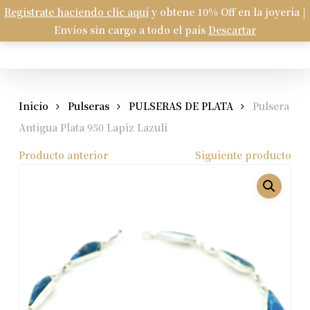
Skip
Registrate haciendo clic aquí
y obtene 10% Off en la joyería |
Menu
to
Envíos sin cargo a todo el país
Descartar
Carrito
search
account
Close
Cart
main
content
Inicio
Pulseras
PULSERAS DE PLATA
Pulsera
Antigua Plata 950 Lapiz Lazuli
Producto anterior
Siguiente producto