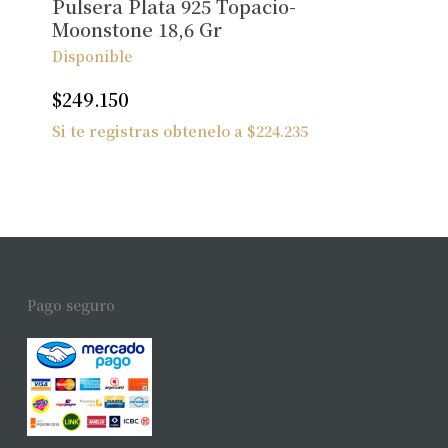
Pulsera Plata 925 Topacio-
Moonstone 18,6 Gr
Disponible
$
249.150
Si te registras obtenelo a
$
224.235
Pago seguro