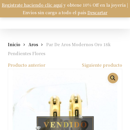
Skip
Registrate haciendo clic aquí
y obtene 10% Off en la joyería |
Menu
to
Envíos sin cargo a todo el país
Descartar
Carrito
search
account
Close
Cart
main
content
Inicio
Aros
Par De Aros Modernos Oro 18k
Pendientes Flores
Producto anterior
Siguiente producto