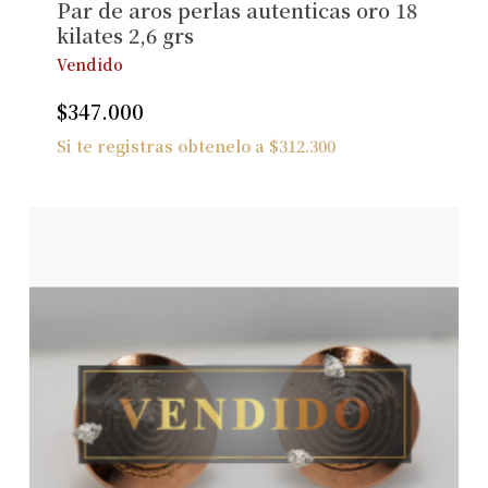
Par de aros perlas autenticas oro 18
Ver Joyas
kilates 2,6 grs
Vendido
$
347.000
Si te registras obtenelo a
$
312.300