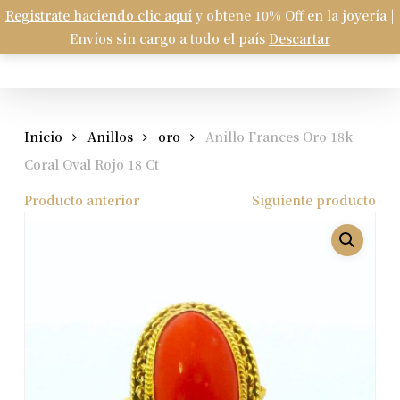
Skip
Registrate haciendo clic aquí
y obtene 10% Off en la joyería |
Menu
to
Envíos sin cargo a todo el país
Descartar
Carrito
search
account
Close
Cart
main
content
Inicio
Anillos
oro
Anillo Frances Oro 18k
Coral Oval Rojo 18 Ct
Producto anterior
Siguiente producto