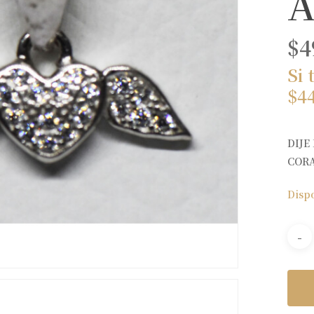
A
$
4
Si 
$
4
DIJE
COR
Disp