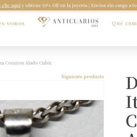
 clic aquí
y obtene 10% Off en la joyería | Envíos sin cargo a t
Carrito
es somos
Qué co
iana Corazon Alado Cubic
D
Siguiente producto
I
C