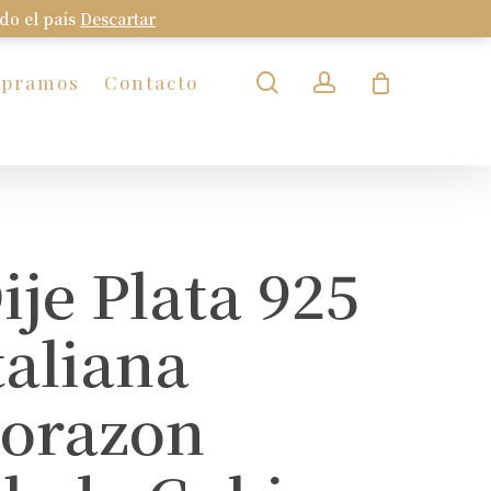
odo el país
Descartar
Close
Cart
search
account
mpramos
Contacto
ije Plata 925
taliana
orazon