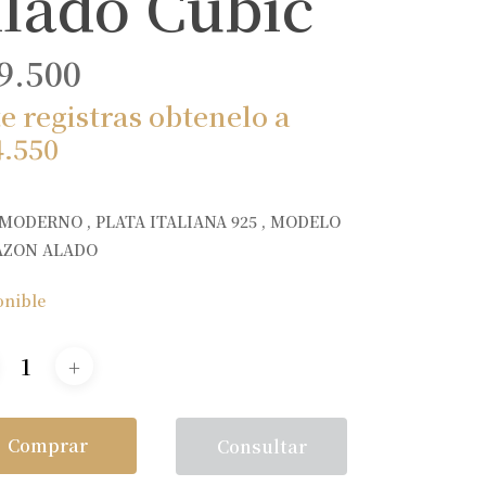
lado Cubic
9.500
te registras obtenelo a
4.550
 MODERNO , PLATA ITALIANA 925 , MODELO
AZON ALADO
onible
Comprar
Consultar