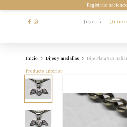
Skip
Registrate haciendo
to
main
facebook
instagram
Joyería
Quien
content
Presione Enter para buscar o Esc para cerrar
Inicio
Dijes y medallas
Dije Plata 925 Ital
Producto anterior