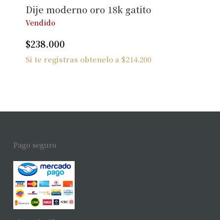
Dije moderno oro 18k gatito
Vendido
$
238.000
Si te registras obtenelo a
$
214.200
Pago seguro