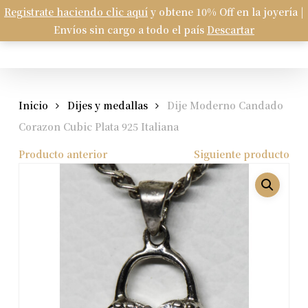
Skip
Registrate haciendo clic aquí
y obtene 10% Off en la joyería |
Menu
to
Envíos sin cargo a todo el país
Descartar
Carrito
search
account
Close
Cart
main
content
Inicio
Dijes y medallas
Dije Moderno Candado
Corazon Cubic Plata 925 Italiana
Producto anterior
Siguiente producto