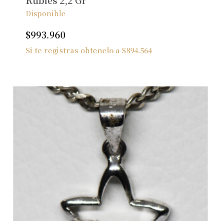
Rubies 2,2 Gr
Disponible
$
993.960
Si te registras obtenelo a
$
894.564