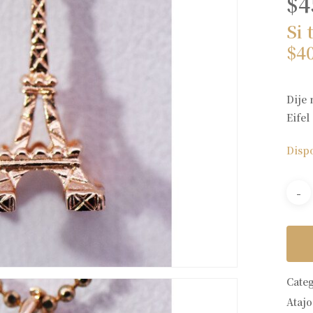
$
4
Si 
$
4
Dije 
Eifel
Disp
Cate
Atajo