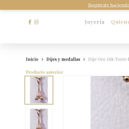
Skip
Registrate haciendo
to
main
facebook
instagram
Joyería
Quien
content
Presione Enter para buscar o Esc para cerrar
Inicio
Dijes y medallas
Dije Oro 18k Torre 
Producto anterior