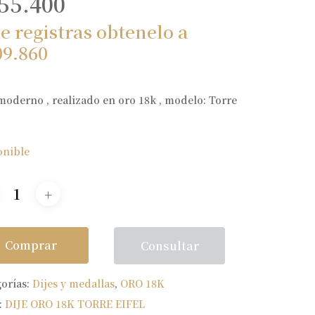
55.400
te registras obtenelo a
09.860
moderno , realizado en oro 18k , modelo: Torre
onible
Comprar
Consultar
gorías:
Dijes y medallas
,
ORO 18K
:
DIJE ORO 18K TORRE EIFEL