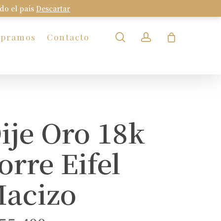
odo el país
Descartar
Close
Cart
search
account
mpramos
Contacto
ije Oro 18k
orre Eifel
acizo