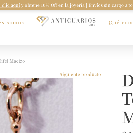
 clic aquí
y obtene 10% Off en la joyería | Envíos sin cargo a t
Carrito
es somos
Qué co
Eifel Macizo
D
Siguiente producto
T
M