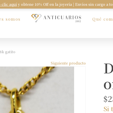
 clic aquí
y obtene 10% Off en la joyería | Envíos sin cargo a t
Carrito
es somos
Qué co
8k gatito
D
Siguiente producto
o
$
2
Si 