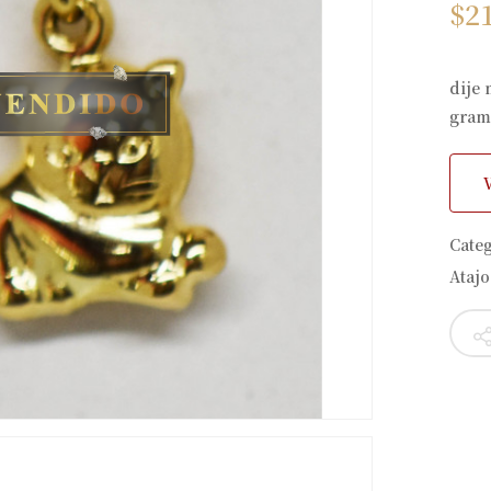
$
2
dije 
gramo
Cate
Atajo