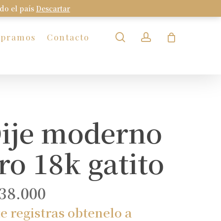
odo el país
Descartar
Close
Cart
search
account
mpramos
Contacto
ije moderno
ro 18k gatito
38.000
te registras obtenelo a