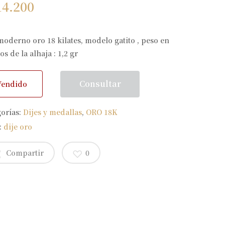
14.200
moderno oro 18 kilates, modelo gatito , peso en
s de la alhaja : 1,2 gr
Consultar
Vendido
gorías:
Dijes y medallas
,
ORO 18K
:
dije oro
Compartir
0