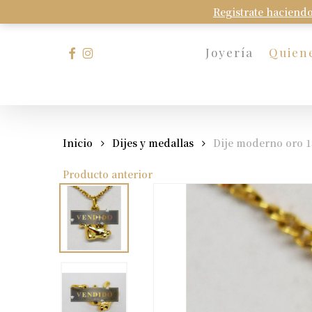
Skip
Registrate haciendo
to
main
facebook
instagram
Joyería
Quien
content
Presione Enter para buscar o Esc para cerrar
Inicio
Dijes y medallas
Dije moderno oro 1
Producto anterior