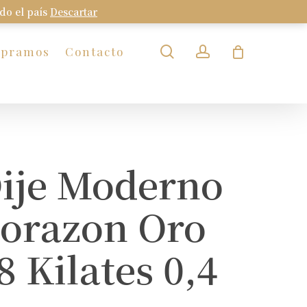
odo el país
Descartar
Close
Cart
search
account
mpramos
Contacto
ije Moderno
orazon Oro
8 Kilates 0,4