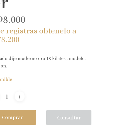
r
98.000
te registras obtenelo a
78.200
ado dije moderno oro 18 kilates , modelo:
zon.
onible
Comprar
Consultar