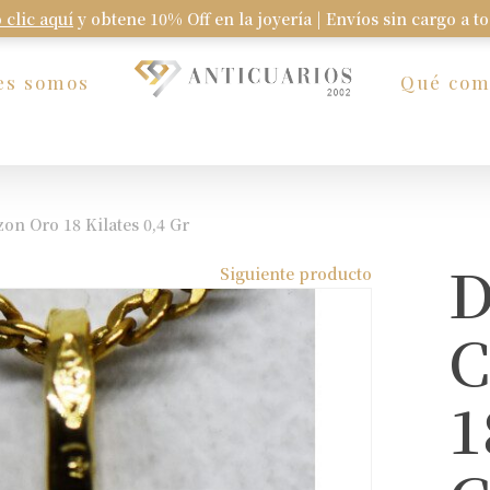
 clic aquí
y obtene 10% Off en la joyería | Envíos sin cargo a t
Carrito
es somos
Qué co
on Oro 18 Kilates 0,4 Gr
D
Siguiente producto
C
1