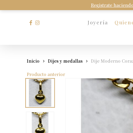
Skip
Registrate haciendo
to
main
facebook
instagram
Joyería
Quien
content
Presione Enter para buscar o Esc para cerrar
Inicio
Dijes y medallas
Dije Moderno Coraz
Producto anterior