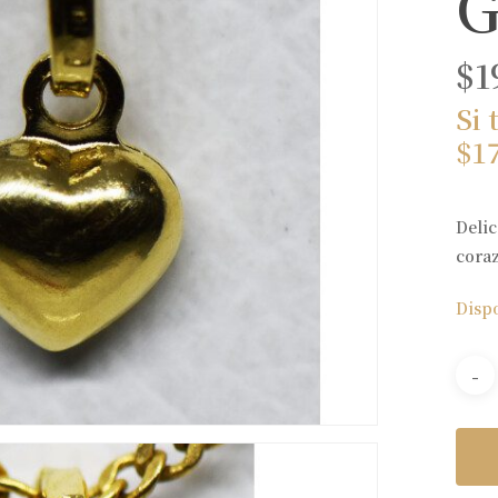
G
$
1
Si 
$
1
Delic
cora
Disp