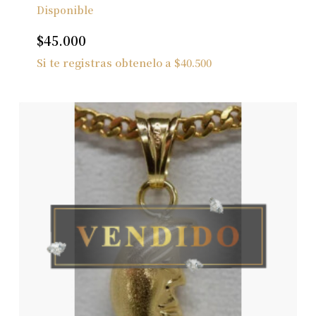
Disponible
$
45.000
Si te registras obtenelo a
$
40.500