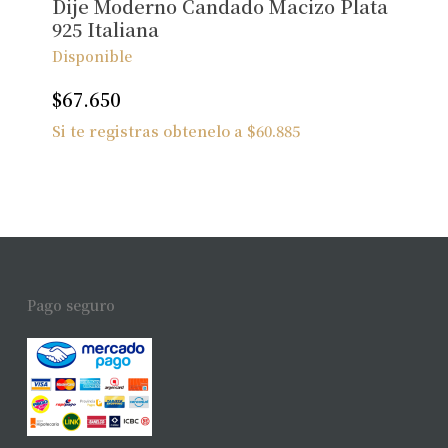
Dije Moderno Candado Macizo Plata
925 Italiana
Disponible
$
67.650
Si te registras obtenelo a
$
60.885
Pago seguro