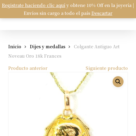
Skip
Registrate haciendo clic aquí
y obtene 10% Off en la joyería |
Menu
to
Envíos sin cargo a todo el país
Descartar
Carrito
search
account
Close
Cart
main
content
Inicio
Dijes y medallas
Colgante Antiguo Art
Noveau Oro 18k Frances
Producto anterior
Siguiente producto