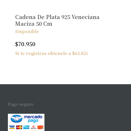
Cadena De Plata 925 Veneciana
Maciza 50 Cm
Disponible
$
70.950
Si te registras obtenelo a
$
63.855
Pago seguro