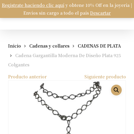
Skip
Registrate haciendo clic aquí
y obtene 10% Off en la joyería |
Menu
to
Envíos sin cargo a todo el país
Descartar
Carrito
search
account
Close
Cart
main
content
Inicio
Cadenas y collares
CADENAS DE PLATA
Cadena Gargantilla Moderna De Diseño Plata 925
Colgantes
Producto anterior
Siguiente producto