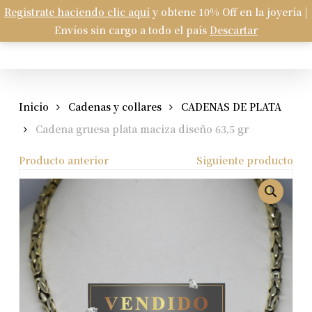
Skip
Registrate haciendo clic aquí
y obtene 10% Off en la joyería |
Menu
to
Envíos sin cargo a todo el país
Descartar
Carrito
search
account
Close
Cart
main
content
Inicio
Cadenas y collares
CADENAS DE PLATA
Cadena gruesa plata maciza diseño 63,5 gr
Producto anterior
Siguiente producto