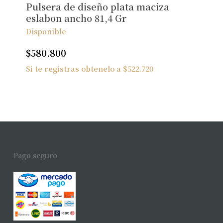
Pulsera de diseño plata maciza
eslabon ancho 81,4 Gr
Disponible
$
580.800
Si te registras obtenelo a
$
522.720
Pago seguro