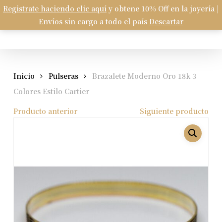
Skip
Registrate haciendo clic aquí
y obtene 10% Off en la joyería |
Menu
to
Envíos sin cargo a todo el país
Descartar
Carrito
search
account
Close
Cart
main
content
Inicio
Pulseras
Brazalete Moderno Oro 18k 3
Colores Estilo Cartier
Producto anterior
Siguiente producto