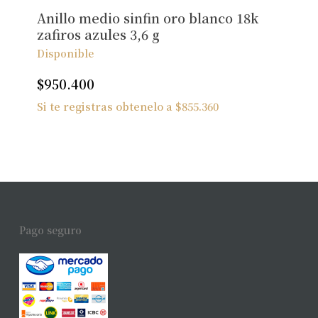
Anillo medio sinfin oro blanco 18k
zafiros azules 3,6 g
Disponible
$
950.400
Si te registras obtenelo a
$
855.360
Pago seguro