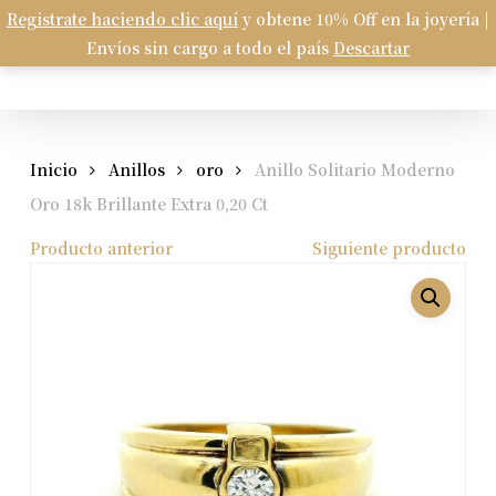
Skip
Registrate haciendo clic aquí
y obtene 10% Off en la joyería |
Menu
to
Envíos sin cargo a todo el país
Descartar
Carrito
search
account
Close
Cart
main
content
Inicio
Anillos
oro
Anillo Solitario Moderno
Oro 18k Brillante Extra 0,20 Ct
Producto anterior
Siguiente producto