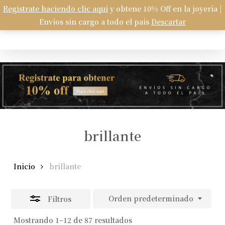
Skip
Registrate haciendo clic aquí
y obtene 10% Off en la joyería |
Menu
to
Envíos sin cargo a todo el país
Descartar
Carrito
search
account
Close
Close
Cart
main
Filters
content
brillante
Inicio
brillante
Orden predeterminado
Filtros
Mostrando 1–12 de 87 resultados