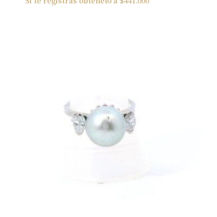
Si te registras obtenelo a
$
441.000