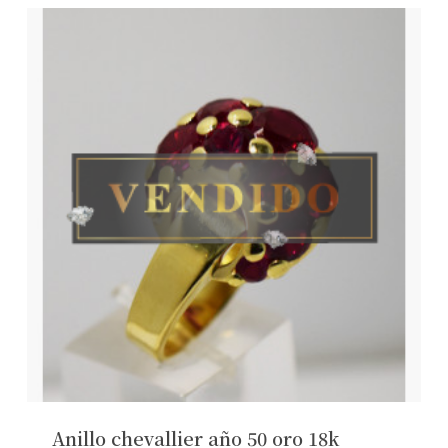
No hay productos en el carrito.
Ver Joyas
Anillo chevallier año 50 oro 18k