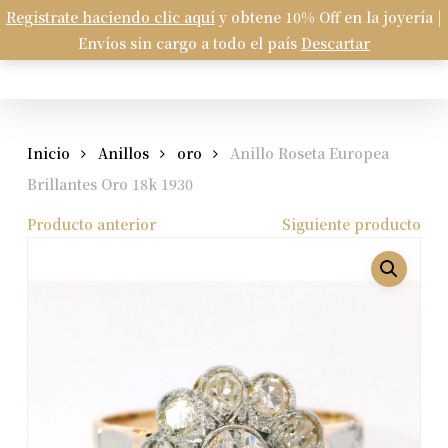
Skip
Registrate haciendo clic aquí
y obtene 10% Off en la joyería |
Menu
to
Envíos sin cargo a todo el país
Descartar
Carrito
search
account
Close
Cart
main
content
Inicio
Anillos
oro
Anillo Roseta Europea
Brillantes Oro 18k 1930
Producto anterior
Siguiente producto