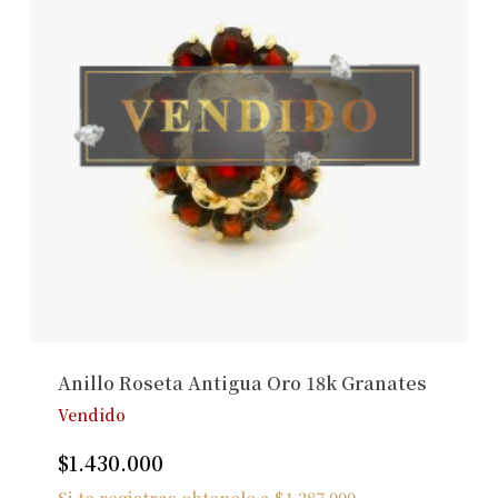
Anillo Roseta Antigua Oro 18k Granates
Vendido
$
1.430.000
Si te registras obtenelo a
$
1.287.000