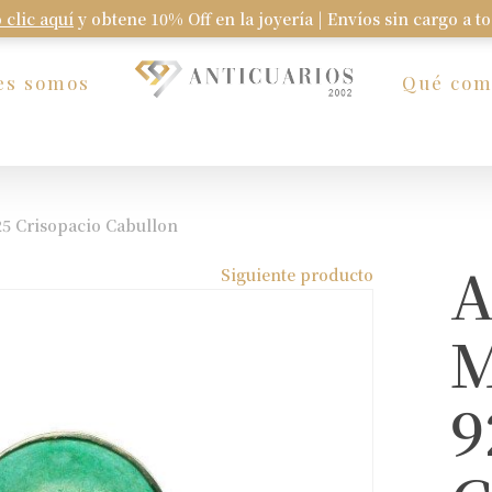
 clic aquí
y obtene 10% Off en la joyería | Envíos sin cargo a t
Carrito
es somos
Qué co
25 Crisopacio Cabullon
A
Siguiente producto
M
9