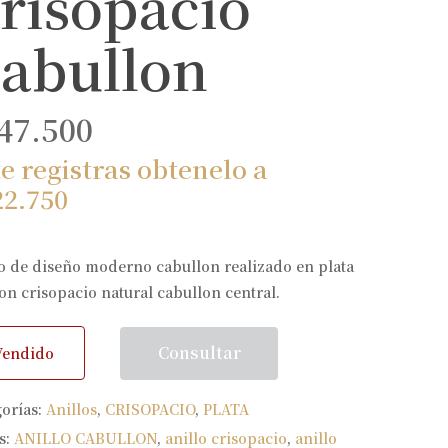
risopacio
abullon
47.500
te registras obtenelo a
22.750
o de diseño moderno cabullon realizado en plata
on crisopacio natural cabullon central.
Consultar
Vendido
gorías:
Anillos
,
CRISOPACIO
,
PLATA
s:
ANILLO CABULLON
,
anillo crisopacio
,
anillo