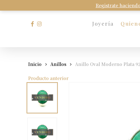
Skip
Registrate haciendo
to
main
facebook
instagram
Joyería
Quien
content
Presione Enter para buscar o Esc para cerrar
Inicio
Anillos
Anillo Oval Moderno Plata 9
Producto anterior