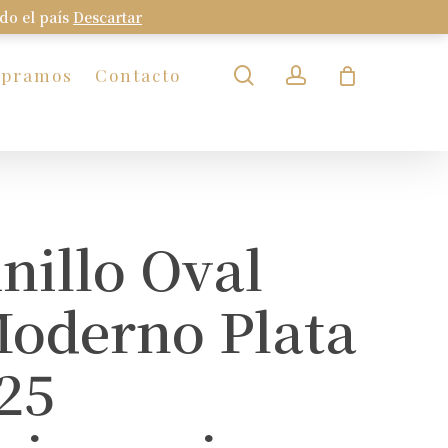
odo el país
Descartar
Close
Cart
search
account
mpramos
Contacto
nillo Oval
oderno Plata
25