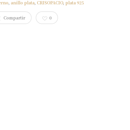
erno
,
anillo plata
,
CRISOPACIO
,
plata 925
Compartir
0