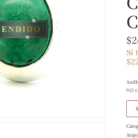
C
C
$
2
Si 
$
2
Anill
925 c
Cate
Atajo