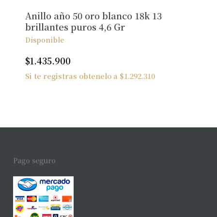
Anillo año 50 oro blanco 18k 13
brillantes puros 4,6 Gr
Disponible
$
1.435.900
Si te registras obtenelo a
$
1.292.310
Pago seguro