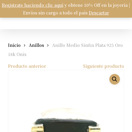
Skip
Registrate haciendo clic aquí
y obtene 10% Off en la joyería |
Menu
to
Envíos sin cargo a todo el país
Descartar
Carrito
search
account
Close
Cart
main
content
Inicio
Anillos
Anillo Medio Sinfin Plata 925 Oro
18k Onix
Producto anterior
Siguiente producto