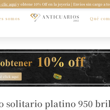
 clic aquí
y obtene 10% Off en la joyería | Envíos sin cargo a t
Carrito
es somos
Qué co
o solitario platino 950 bri