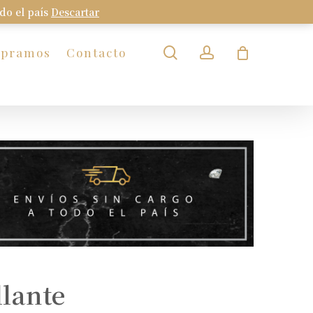
odo el país
Descartar
Close
Cart
search
account
mpramos
Contacto
llante