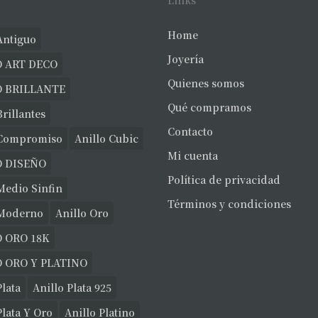
Links
Home
Antiguo
Joyería
 ART DECO
Quienes somos
O BRILLANTE
Qué compramos
Brillantes
Contacto
 Compromiso
Anillo Cubic
Mi cuenta
O DISEÑO
Política de privacidad
Medio Sinfin
Términos y condiciones
 Moderno
Anillo Oro
 ORO 18K
 ORO Y PLATINO
Plata
Anillo Plata 925
Plata Y Oro
Anillo Platino