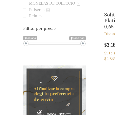
MONEDAS DE COLECCIO
0
Pulseras
0
Soli
Relojes
Plat
0,65
Filtrar por precio
Dispo
$100 000
$5 000 000
$
3.1
Si te
$
2.86