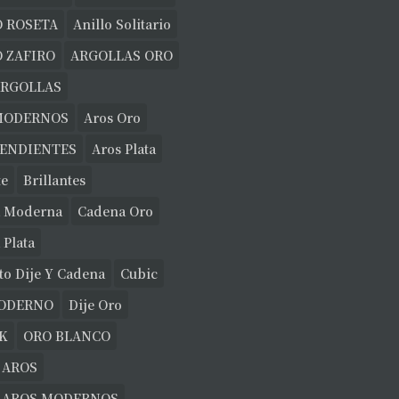
O ROSETA
Anillo Solitario
 ZAFIRO
ARGOLLAS ORO
ARGOLLAS
MODERNOS
Aros Oro
PENDIENTES
Aros Plata
te
Brillantes
 Moderna
Cadena Oro
 Plata
to Dije Y Cadena
Cubic
MODERNO
Dije Oro
K
ORO BLANCO
 AROS
E AROS MODERNOS