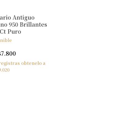
tario Antiguo
ino 950 Brillantes
 Ct Puro
nible
87.800
 registras obtenelo a
9.020