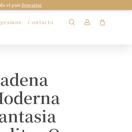
odo el país
Descartar
Close
Cart
search
account
mpramos
Contacto
adena
oderna
antasia