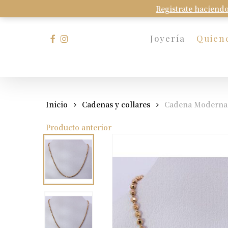
Skip
Registrate haciendo
to
main
facebook
instagram
Joyería
Quien
content
Presione Enter para buscar o Esc para cerrar
Inicio
Cadenas y collares
Cadena Moderna F
Producto anterior