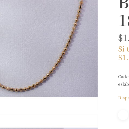
B
1
$
1
Si 
$
1
Cade
eslab
Disp