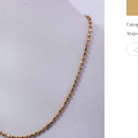
Cate
Atajo