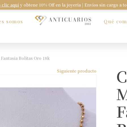
 clic aquí
y obtene 10% Off en la joyería | Envíos sin cargo a t
Carrito
es somos
Qué co
antasia Bolitas Oro 18k
C
Siguiente producto
M
F