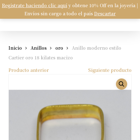
Skip
Registrate haciendo clic aquí
y obtene 10% Off en la joyería |
Menu
to
Envíos sin cargo a todo el país
Descartar
Carrito
search
account
Close
Cart
main
content
Inicio
Anillos
oro
Anillo moderno estilo
Cartier oro 18 kilates macizo
Producto anterior
Siguiente producto