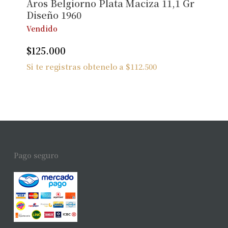
Aros Belgiorno Plata Maciza 11,1 Gr
Diseño 1960
Vendido
$
125.000
Si te registras obtenelo a
$
112.500
Pago seguro