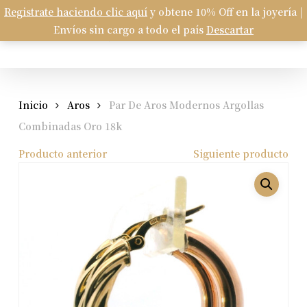
Skip
Registrate haciendo clic aquí
y obtene 10% Off en la joyería |
Menu
to
Envíos sin cargo a todo el país
Descartar
Carrito
search
account
Close
Cart
main
content
Inicio
Aros
Par De Aros Modernos Argollas
Combinadas Oro 18k
Producto anterior
Siguiente producto