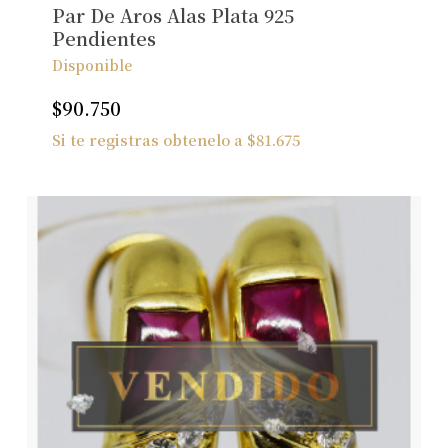
Par De Aros Alas Plata 925
Pendientes
Disponible
$
90.750
Si te registras obtenelo a
$
81.675