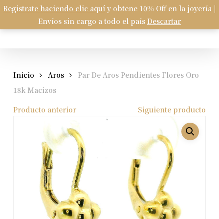
Skip
Registrate haciendo clic aquí
y obtene 10% Off en la joyería |
Menu
to
Envíos sin cargo a todo el país
Descartar
Carrito
search
account
Close
Cart
main
content
Inicio
Aros
Par De Aros Pendientes Flores Oro
18k Macizos
Producto anterior
Siguiente producto