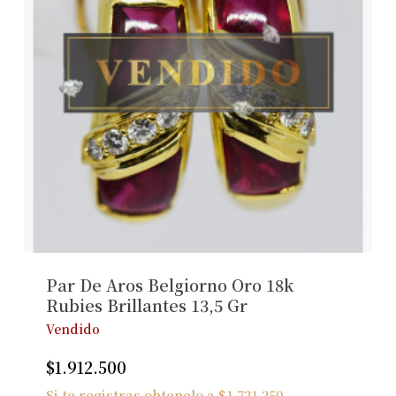
Par De Aros Belgiorno Oro 18k
Rubies Brillantes 13,5 Gr
Vendido
$
1.912.500
Si te registras obtenelo a
$
1.721.250