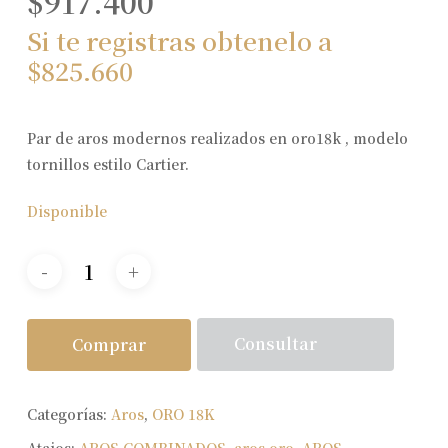
$
917.400
Si te registras obtenelo a
$
825.660
Par de aros modernos realizados en oro18k , modelo
tornillos estilo Cartier.
Disponible
Consultar
Comprar
Categorías:
Aros
,
ORO 18K
Atajos:
AROS COMBINADOS
,
aros oro
,
AROS