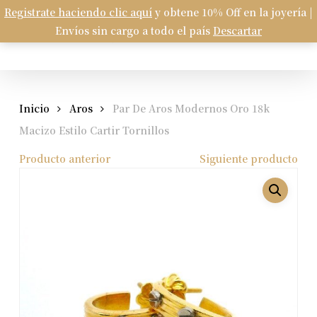
Skip
Registrate haciendo clic aquí
y obtene 10% Off en la joyería |
Menu
to
Envíos sin cargo a todo el país
Descartar
Carrito
search
account
Close
Cart
main
content
Inicio
Aros
Par De Aros Modernos Oro 18k
Macizo Estilo Cartir Tornillos
Producto anterior
Siguiente producto