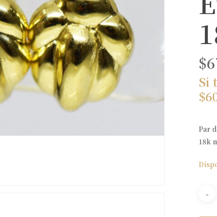
E
1
$
6
Si 
$
6
Par d
18k m
Disp