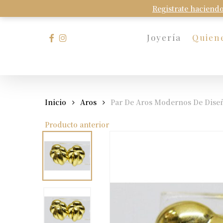
Skip
Registrate haciendo
to
main
facebook
instagram
Joyería
Quien
content
Presione Enter para buscar o Esc para cerrar
Inicio
Aros
Par De Aros Modernos De Diseñ
Producto anterior