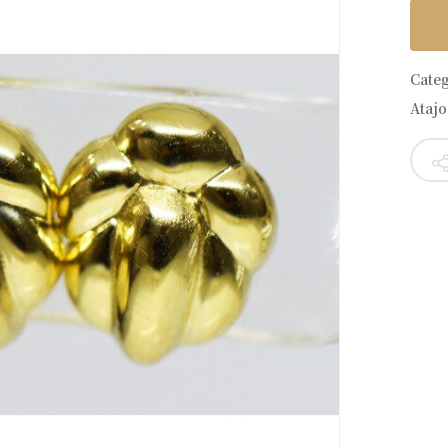
Cate
Atajo