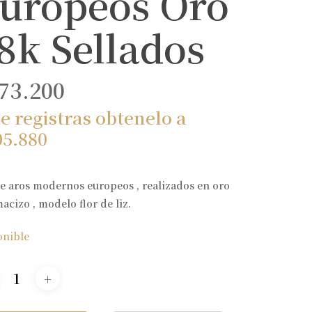
uropeos Oro
8k Sellados
73.200
te registras obtenelo a
05.880
e aros modernos europeos , realizados en oro
acizo , modelo flor de liz.
onible