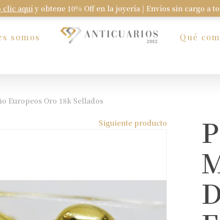
 clic aquí
y obtene 10% Off en la joyería | Envíos sin cargo a t
Carrito
es somos
Qué co
o Europeos Oro 18k Sellados
P
Siguiente producto
M
D