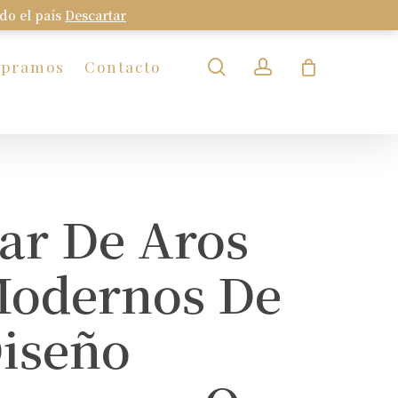
odo el país
Descartar
Close
Cart
search
account
mpramos
Contacto
ar De Aros
odernos De
iseño