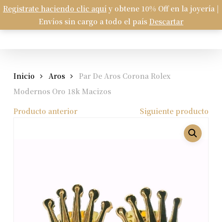
Skip
Registrate haciendo clic aquí
y obtene 10% Off en la joyería |
Menu
to
Envíos sin cargo a todo el país
Descartar
Carrito
search
account
Close
Cart
main
content
Inicio
Aros
Par De Aros Corona Rolex
Modernos Oro 18k Macizos
Producto anterior
Siguiente producto