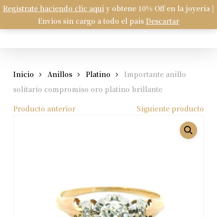
Skip
Registrate haciendo clic aquí
y obtene 10% Off en la joyería |
Menu
to
Envíos sin cargo a todo el país
Descartar
Carrito
search
account
Close
Cart
main
content
Inicio
Anillos
Platino
Importante anillo
solitario compromiso oro platino brillante
Producto anterior
Siguiente producto