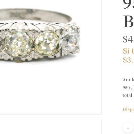
9
B
$
4
Si 
$
3
Anill
950 ,
total
Disp