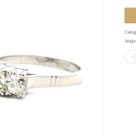
Cate
Atajo