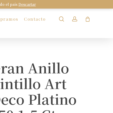
odo el país
Descartar
Close
Cart
search
account
mpramos
Contacto
ran Anillo
intillo Art
eco Platino