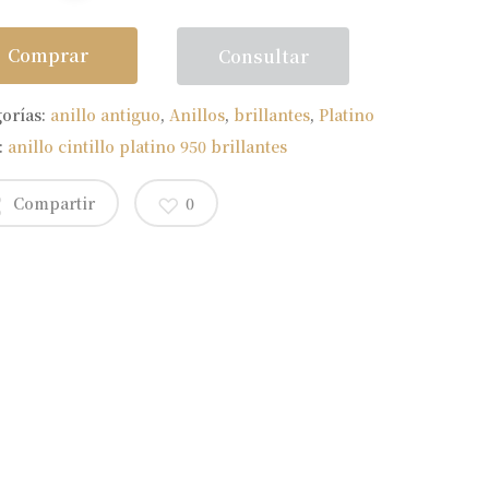
Comprar
Consultar
gorías:
anillo antiguo
,
Anillos
,
brillantes
,
Platino
:
anillo cintillo platino 950 brillantes
Compartir
0