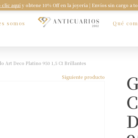
 clic aquí
y obtene 10% Off en la joyería | Envíos sin cargo a t
Carrito
es somos
Qué co
lo Art Deco Platino 950 1,5 Ct Brillantes
G
Siguiente producto
C
D