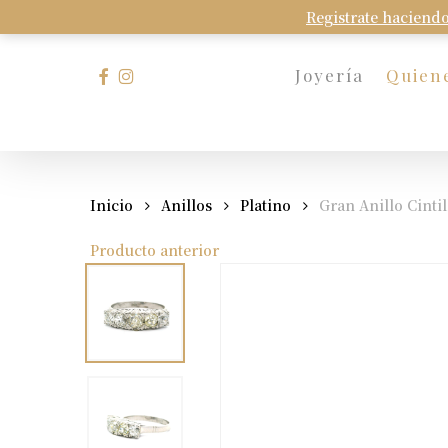
Skip
Registrate haciendo
to
main
facebook
instagram
Joyería
Quien
content
Presione Enter para buscar o Esc para cerrar
Inicio
Anillos
Platino
Gran Anillo Cintil
Producto anterior