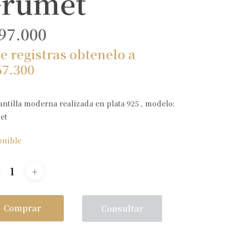
rumet
97.000
te registras obtenelo a
67.300
ntilla moderna realizada en plata 925 , modelo:
et
onible
Comprar
Consultar