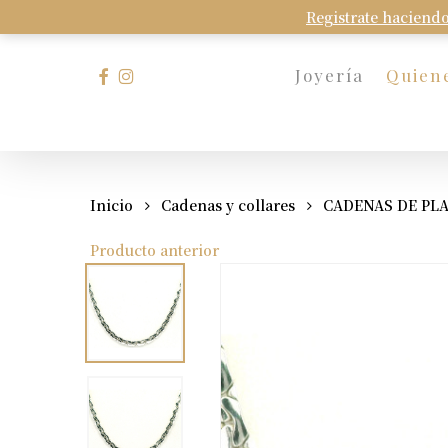
Skip
Registrate haciendo
to
main
facebook
instagram
Joyería
Quien
content
Presione Enter para buscar o Esc para cerrar
Inicio
Cadenas y collares
CADENAS DE PL
Producto anterior