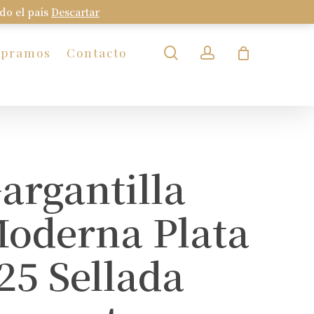
odo el país
Descartar
Close
Cart
search
account
mpramos
Contacto
argantilla
oderna Plata
25 Sellada