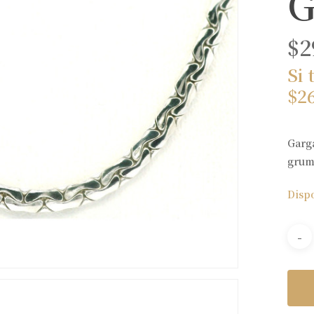
G
$
2
Si 
$
2
Garga
grum
Disp