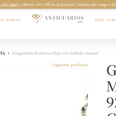
 clic aquí
y obtene 10% Off en la joyería | Envíos sin cargo a t
Carrito
es somos
Qué co
ATA
Gargantilla Moderna Plata 925 Sellada Grumet
G
Siguiente producto
M
9