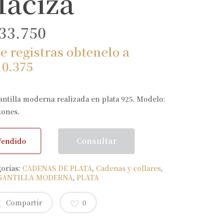
aciza
33.750
te registras obtenelo a
10.375
ntilla moderna realizada en plata 925. Modelo:
zones.
Consultar
Vendido
gorías:
CADENAS DE PLATA
,
Cadenas y collares
,
GANTILLA MODERNA
,
PLATA
Compartir
0