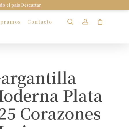
odo el país
Descartar
Close
Cart
search
account
mpramos
Contacto
argantilla
oderna Plata
25 Corazones