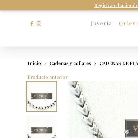
Skip
Registrate haciendo
to
main
facebook
instagram
Joyería
Quien
content
Presione Enter para buscar o Esc para cerrar
Inicio
Cadenas y collares
CADENAS DE PL
Producto anterior