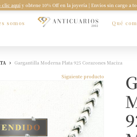
 clic aquí
y obtene 10% Off en la joyería | Envíos sin cargo a t
Carrito
es somos
Qué co
ATA
Gargantilla Moderna Plata 925 Corazones Maciza
G
Siguiente producto
M
9