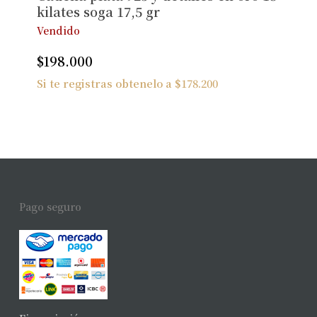
kilates soga 17,5 gr
Vendido
$
198.000
Si te registras obtenelo a
$
178.200
Pago seguro