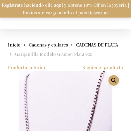
Skip
Registrate haciendo clic aquí
y obtene 10% Off en la joyería |
Menu
to
Envíos sin cargo a todo el país
Descartar
Carrito
search
account
Close
Cart
main
content
Inicio
Cadenas y collares
CADENAS DE PLATA
Gargantilla Modelo Grumet Plata 925
Producto anterior
Siguiente producto