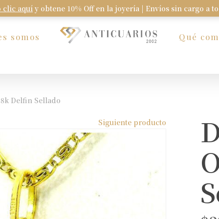
 clic aquí
y obtene 10% Off en la joyería | Envíos sin cargo a t
Carrito
es somos
Qué co
8k Delfin Sellado
D
Siguiente producto
O
S