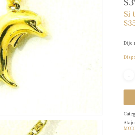
$
3
Si 
$
3
Dije 
Disp
Cate
Atajo
MOD