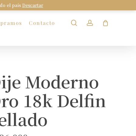
odo el país
Descartar
Close
Cart
search
account
mpramos
Contacto
ije Moderno
ro 18k Delfin
ellado