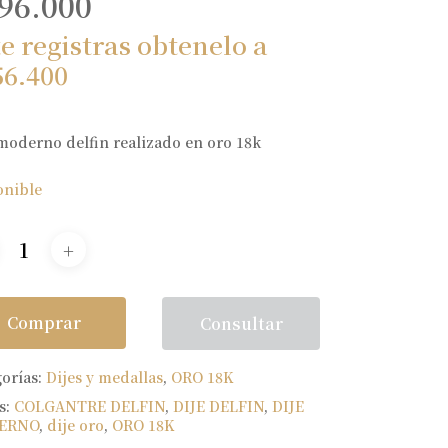
96.000
te registras obtenelo a
56.400
moderno delfin realizado en oro 18k
onible
Comprar
Consultar
gorías:
Dijes y medallas
,
ORO 18K
s:
COLGANTRE DELFIN
,
DIJE DELFIN
,
DIJE
ERNO
,
dije oro
,
ORO 18K