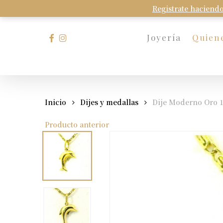
Skip
Registrate haciendo
to
main
facebook
instagram
Joyería
Quien
content
Presione Enter para buscar o Esc para cerrar
Inicio
Dijes y medallas
Dije Moderno Oro 1
Producto anterior