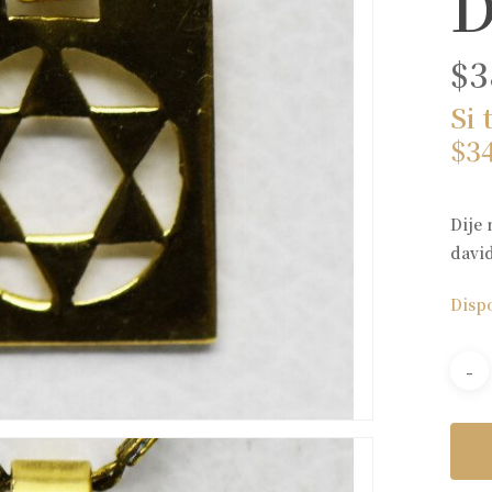
D
$
3
Si 
$
3
Dije 
david
Disp