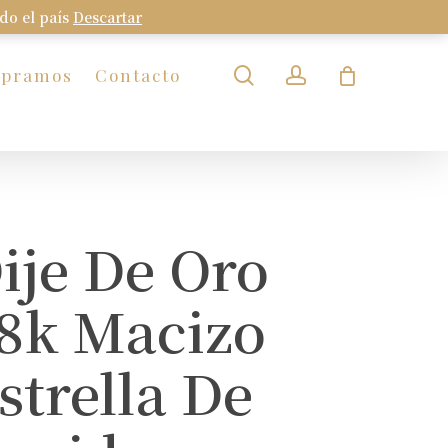
odo el país
Descartar
Close
Cart
search
account
mpramos
Contacto
ije De Oro
8k Macizo
strella De