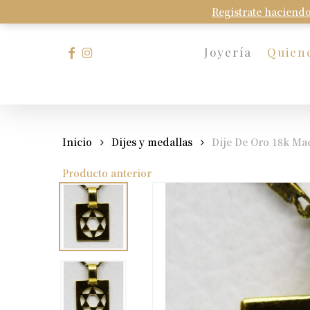
Skip
Registrate haciendo
to
main
facebook
instagram
Joyería
Quien
content
Presione Enter para buscar o Esc para cerrar
Inicio
Dijes y medallas
Dije De Oro 18k Mac
Producto anterior