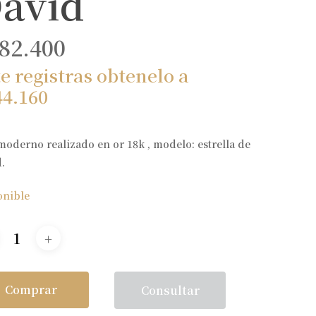
avid
82.400
te registras obtenelo a
44.160
moderno realizado en or 18k , modelo: estrella de
.
onible
Comprar
Consultar