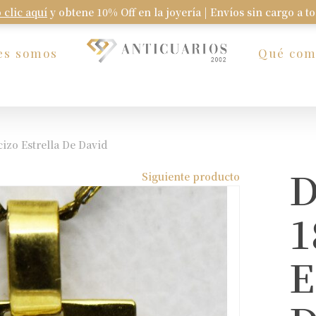
 clic aquí
y obtene 10% Off en la joyería | Envíos sin cargo a t
Carrito
es somos
Qué co
izo Estrella De David
D
Siguiente producto
1
E