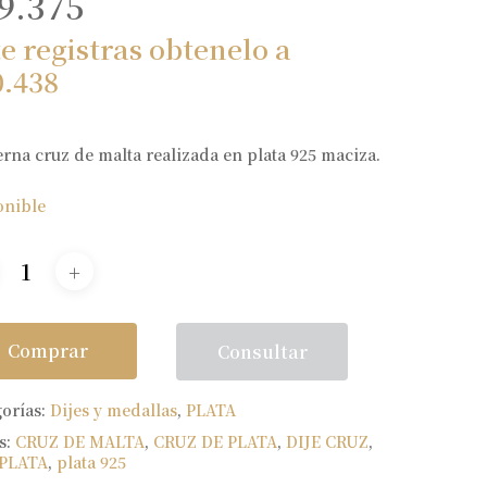
9.375
te registras obtenelo a
0.438
na cruz de malta realizada en plata 925 maciza.
onible
Comprar
Consultar
gorías:
Dijes y medallas
,
PLATA
s:
CRUZ DE MALTA
,
CRUZ DE PLATA
,
DIJE CRUZ
,
 PLATA
,
plata 925