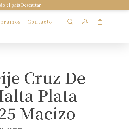
odo el país
Descartar
Close
Cart
search
account
mpramos
Contacto
ije Cruz De
alta Plata
25 Macizo