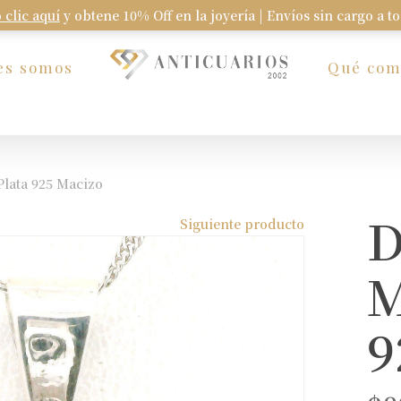
 clic aquí
y obtene 10% Off en la joyería | Envíos sin cargo a t
Carrito
es somos
Qué co
Plata 925 Macizo
D
Siguiente producto
M
9