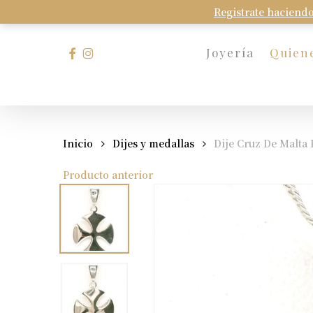
Skip
Registrate haciendo
to
main
facebook
instagram
Joyería
Quien
content
Presione Enter para buscar o Esc para cerrar
Inicio
Dijes y medallas
Dije Cruz De Malta 
Producto anterior