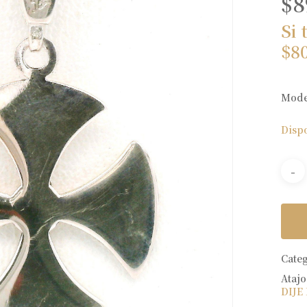
$
8
Si 
$
8
Moder
Disp
Cate
Atajo
DIJE