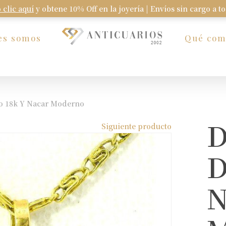
 clic aquí
y obtene 10% Off en la joyería | Envíos sin cargo a t
Carrito
es somos
Qué co
ro 18k Y Nacar Moderno
D
Siguiente producto
D
N