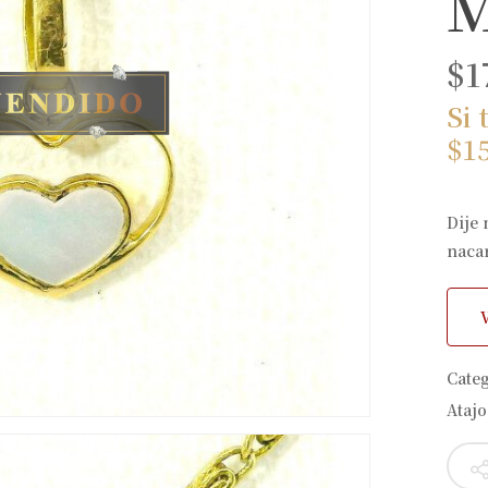
M
$
1
Si 
$
1
Dije
nacar
Cate
Atajo