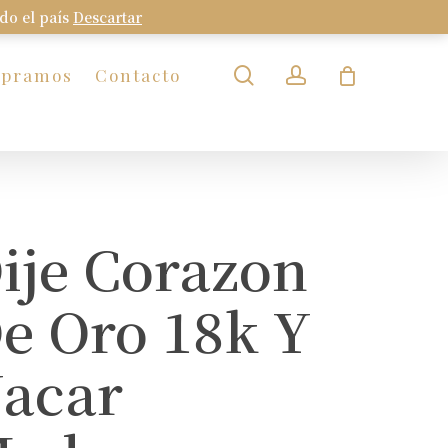
odo el país
Descartar
Close
Cart
search
account
mpramos
Contacto
ije Corazon
e Oro 18k Y
acar