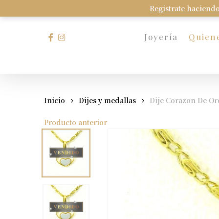
Skip
Registrate haciendo
to
main
facebook
instagram
Joyería
Quien
content
Presione Enter para buscar o Esc para cerrar
Inicio
Dijes y medallas
Dije Corazon De O
Producto anterior