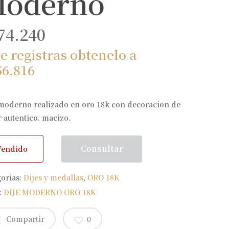
oderno
74.240
te registras obtenelo a
56.816
 moderno realizado en oro 18k con decoracion de
 autentico. macizo.
Consultar
Vendido
gorías:
Dijes y medallas
,
ORO 18K
:
DIJE MODERNO ORO 18K
Compartir
0