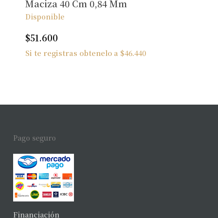
Maciza 40 Cm 0,84 Mm
Disponible
$
51.600
Si te registras obtenelo a
$
46.440
Pago seguro
Financiación