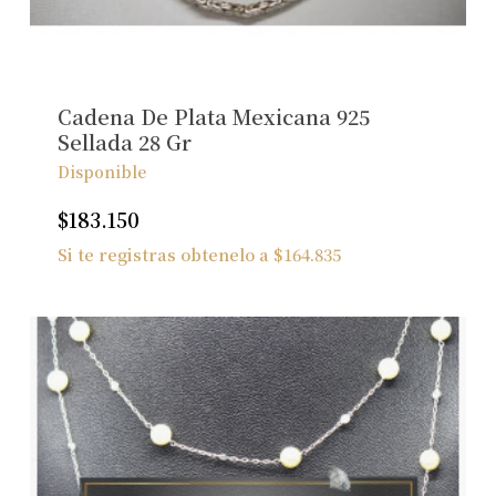
No hay productos en el carrito.
Ver Joyas
Cadena De Plata Mexicana 925
Sellada 28 Gr
Disponible
$
183.150
Si te registras obtenelo a
$
164.835