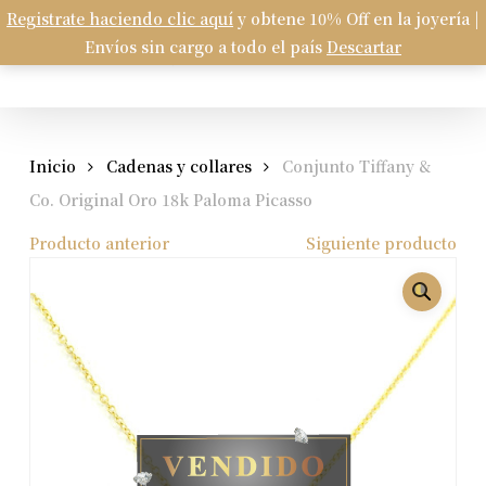
Skip
Registrate haciendo clic aquí
y obtene 10% Off en la joyería |
Menu
to
Envíos sin cargo a todo el país
Descartar
Carrito
search
account
Close
Cart
main
content
Inicio
Cadenas y collares
Conjunto Tiffany &
Co. Original Oro 18k Paloma Picasso
Producto anterior
Siguiente producto