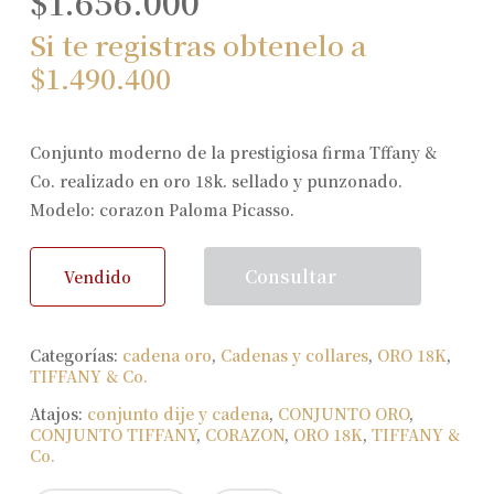
$
1.656.000
Si te registras obtenelo a
$
1.490.400
Conjunto moderno de la prestigiosa firma Tffany &
Co. realizado en oro 18k. sellado y punzonado.
Modelo: corazon Paloma Picasso.
Consultar
Vendido
Categorías:
cadena oro
,
Cadenas y collares
,
ORO 18K
,
TIFFANY & Co.
Atajos:
conjunto dije y cadena
,
CONJUNTO ORO
,
CONJUNTO TIFFANY
,
CORAZON
,
ORO 18K
,
TIFFANY &
Co.