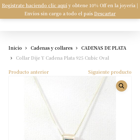
Skip
Registrate haciendo clic aquí
y obtene 10% Off en la joyería |
Menu
to
Envíos sin cargo a todo el país
Descartar
Carrito
search
account
Close
Cart
main
content
Inicio
Cadenas y collares
CADENAS DE PLATA
Collar Dije Y Cadena Plata 925 Cubic Oval
Producto anterior
Siguiente producto