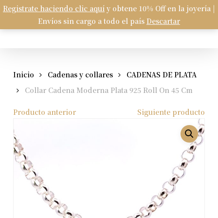
Skip
Registrate haciendo clic aquí
y obtene 10% Off en la joyería |
Menu
to
Envíos sin cargo a todo el país
Descartar
Carrito
search
account
Close
Cart
main
content
Inicio
Cadenas y collares
CADENAS DE PLATA
Collar Cadena Moderna Plata 925 Roll On 45 Cm
Producto anterior
Siguiente producto