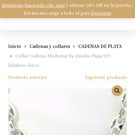
Skip
Registrate haciendo clic aquí
y obtene 10% Off en la joyería |
Menu
to
Envíos sin cargo a todo el país
Descartar
Carrito
search
account
Close
Cart
main
content
Inicio
Cadenas y collares
CADENAS DE PLATA
Collar Cadena Moderna De Diseño Plata 925
Eslabon Gucci
Producto anterior
Siguiente producto