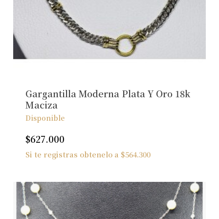
No hay productos en el carrito.
Ver Joyas
Gargantilla Moderna Plata Y Oro 18k
Maciza
Disponible
$
627.000
Si te registras obtenelo a
$
564.300