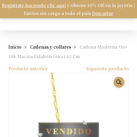
Skip
Registrate haciendo clic aquí
y obtene 10% Off en la joyería |
Menu
to
Envíos sin cargo a todo el país
Descartar
Carrito
search
account
Close
Cart
main
content
Inicio
Cadenas y collares
Cadena Moderna Oro
18k Maciza Eslabon Gucci 65 Cm
Producto anterior
Siguiente producto