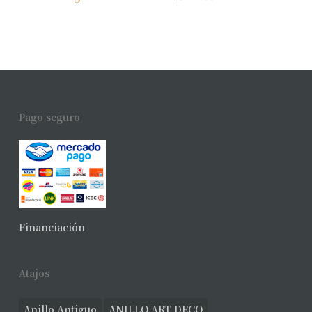
Pago seguro
Financiación
Atajos
Anillo Antiguo
ANILLO ART DECO