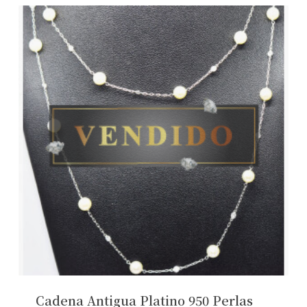
No hay productos en el carrito.
Cadena Antigua Platino 950 Perlas
Ver Joyas